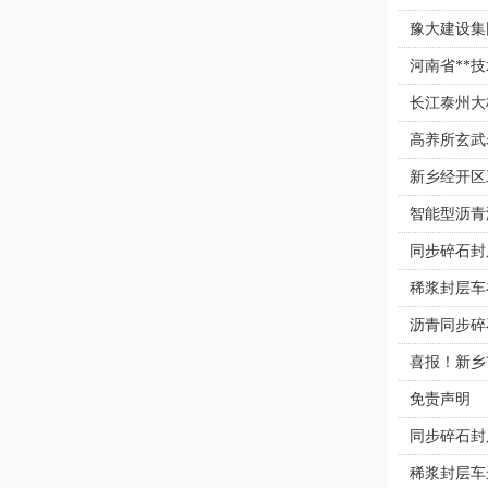
豫大建设集
河南省**
长江泰州大
高养所玄武
新乡经开区
智能型沥青
同步碎石封
稀浆封层车
沥青同步碎
喜报！新乡
免责声明
同步碎石封
稀浆封层车