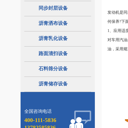
同步封层设备
发动机是同
何保养?下
沥青洒布设备
1、应用适
沥青乳化设备
对车用汽油
油，采用规
路面清扫设备
石料筛分设备
沥青储存设备
全国咨询电话
400-111-5836
13782585836