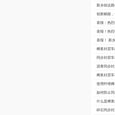
新乡创达路
创新赋能，
喜报：热烈
喜报！热烈
喜报！ 新
稀浆封层车
同步封层车
沥青同步封
稀浆封层车
使用纤维稀
如何防止同
什么是稀浆
碎石同步封