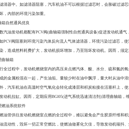
滤清器中。如滤清器阻塞，汽车机油不可以根据过滤芯时，会胀破过滤芯
坏，內部的环境污染加重。
轴箱自然通风优良
数汽油发动机都配有PCV阀(曲轴箱强制性自然通风设备)促进发动机通气
如PCV阀阻塞则环境污染汽体反向流人气体滤清器，环境污染过滤芯，
染，造成然料耗费扩大，发动机损坏增加，乃至毁坏发动机。因而，须定期
理曲轴箱
行全过程中，发动机燃烧室内的髙压未点燃汽体、酸、水分、硫和氮的氧
成的金属粉混在一起，产生油垢。量较少时在油中飘浮，量大时从油中溶
外，汽车机油在高溫时空气氧化会转化成漆层和积炭粘接在活塞杆上，使
发动机拉缸。因而，定期应用BGl05(进气系统迅速清洁剂)清理曲轴箱，
理燃油系统软件
燃油管供往发动机燃烧室点燃的全过程中，难以避免会产生胶原纤维和积
油流动性，毁坏一切正常空燃比，使燃油做雾化欠佳，导致发动机喘抖、爆