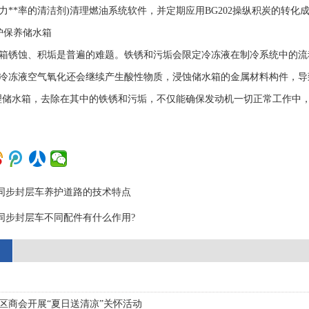
*力**率的清洁剂)清理燃油系统软件，并定期应用BG202操纵积炭的转
护保养储水箱
箱锈蚀、积垢是普遍的难题。铁锈和污垢会限定冷冻液在制冷系统中的流
冷冻液空气氧化还会继续产生酸性物质，浸蚀储水箱的金属材料构件，导致储水
理储水箱，去除在其中的铁锈和污垢，不仅能确保发动机一切正常工作中
同步封层车养护道路的技术特点
同步封层车不同配件有什么作用?
区商会开展“夏日送清凉”关怀活动