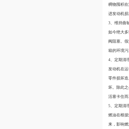
稠物囤积在
进发动机损
3、维持曲
如今绝大多
阀阻塞。假
箱的环境污
4、定期清
发动机在运
零件损坏造
坏。除此之
活塞卡住而
5、定期清
燃油在根据
来，影响燃