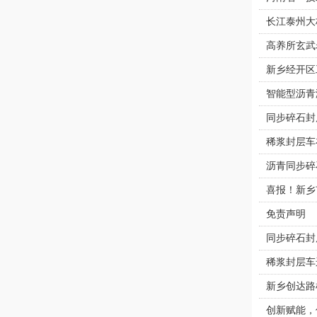
长江泰州大
高养所玄武
新乡经开区
智能型沥青
同步碎石封
稀浆封层车
沥青同步碎
喜报！新乡
免责声明
同步碎石封
稀浆封层车
新乡创达路
创新赋能，