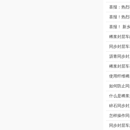
喜报：热烈
喜报！热烈
喜报！ 新
稀浆封层车
同步封层车
沥青同步封
稀浆封层车
使用纤维稀
如何防止同
什么是稀浆
碎石同步封
怎样操作同
同步封层车