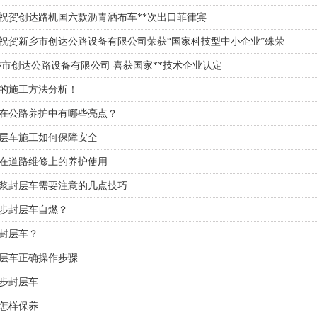
祝贺创达路机国六款沥青洒布车**次出口菲律宾
祝贺新乡市创达公路设备有限公司荣获“国家科技型中小企业”殊荣
乡市创达公路设备有限公司 喜获国家**技术企业认定
的施工方法分析！
在公路养护中有哪些亮点？
层车施工如何保障安全
在道路维修上的养护使用
浆封层车需要注意的几点技巧
步封层车自燃？
封层车？
层车​正确操作步骤
步封层车
怎样保养