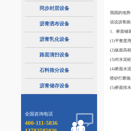
同步封层设备
我国的地势
说说沥青路
沥青洒布设备
1、桥面铺
沥青乳化设备
(1)平整
(2)纵面
路面清扫设备
(3)对水
(4)桥面
石料筛分设备
喷砂打磨抛
沥青储存设备
(5)桥面
全国咨询电话
400-111-5836
13782585836