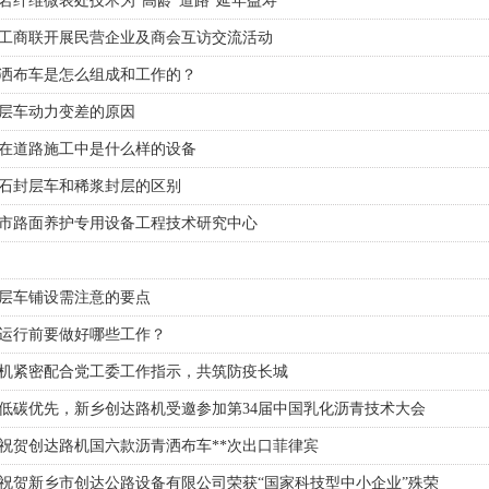
岩纤维微表处技术为“高龄”道路“延年益寿”
工商联开展民营企业及商会互访交流活动
洒布车是怎么组成和工作的？
层车动力变差的原因
在道路施工中是什么样的设备
石封层车和稀浆封层的区别
市路面养护专用设备工程技术研究中心
层车铺设需注意的要点
运行前要做好哪些工作？
机紧密配合党工委工作指示，共筑防疫长城
低碳优先，新乡创达路机受邀参加第34届中国乳化沥青技术大会
祝贺创达路机国六款沥青洒布车**次出口菲律宾
祝贺新乡市创达公路设备有限公司荣获“国家科技型中小企业”殊荣