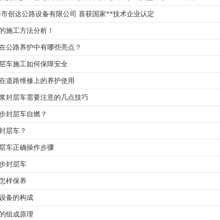
乡市创达公路设备有限公司 喜获国家**技术企业认定
的施工方法分析！
在公路养护中有哪些亮点？
层车施工如何保障安全
在道路维修上的养护使用
浆封层车需要注意的几点技巧
步封层车自燃？
封层车？
层车​正确操作步骤
步封层车
怎样保养
​设备的构成
的组成原理