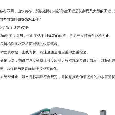
各有不同，山水共存，所以道路的铺设修建工程是复杂而又大型的工程，
面桥面如何做好防水工作?
装(含安全通道)交验
度用3m刻度尺监测，平面度达不到规定的位置，务必开展打磨至及格为止。
高程关键检测搭板及桥面铺装的纵段高程。
泥砼桥面的横坡，主线弯桥、相通区匝道桥应重中之重检验。
水泥砼铺设层：铺设层厚度砼抗压强度应满足标准规范及设计规定，对桥面
光，以保证与沥青面层连接成整体化。
排水系统应健全，泄水孔标高应符合规定，并留意挨近伸缩缝处的排水管道