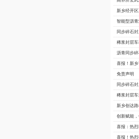
高养所玄武
新乡经开区
智能型沥青
同步碎石封
稀浆封层车
沥青同步碎
喜报！新乡
免责声明
同步碎石封
稀浆封层车
新乡创达路
创新赋能，
喜报：热烈
喜报！热烈