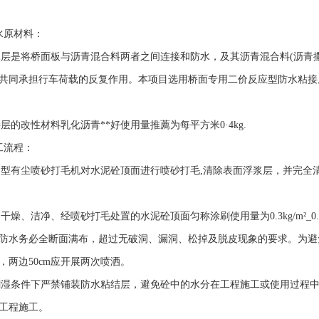
水原材料：
防水层是将桥面板与沥青混合料两者之间连接和防水，及其沥青混合料(沥
共同承担行车荷载的反复作用。本项目选用桥面专用二价反应型防水粘接
接层的改性材料乳化沥青**好使用量推薦为每平方米0·4kg.
工流程：
专用型有尘喷砂打毛机对水泥砼顶面进行喷砂打毛,清除表面浮浆层，并完
、干燥、洁净、经喷砂打毛处置的水泥砼顶面匀称涂刷使用量为0.3kg/m²_0.6k
防水务必全断面满布，超过无破洞、漏洞、松掉及脱皮现象的要求。为避
，两边50cm应开展两次喷洒。
及潮湿条件下严禁铺装防水粘结层，避免砼中的水分在工程施工或使用过程中
工程施工。