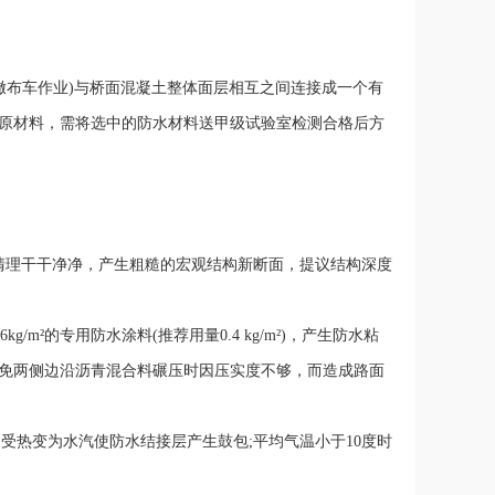
青撒布车作业)与桥面混凝土整体面层相互之间连接成一个有
原材料，需将选中的防水材料送甲级试验室检测合格后方
全清理干干净净，产生粗糙的宏观结构新断面，提议结构深度
g/m²的专用防水涂料(推荐用量0.4 kg/m²)，产生防水粘
免两侧边沿沥青混合料碾压时因压实度不够，而造成路面
受热变为水汽使防水结接层产生鼓包;平均气温小于10度时