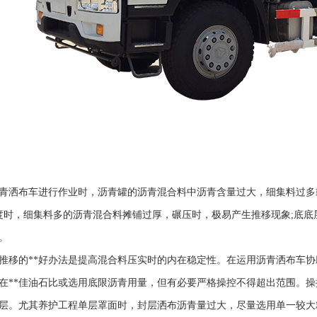
青洒布车
进行作业时，沥青罐的沥青混合料中沥青含量过大，细集料过多
氏度时，细集料多的沥青混合料摊铺过厚，碾压时，极易产生推移现象;底
。
推移的**好办法是提高混合料压实时的内在稳定性。在运用沥青洒布车
在**佳油石比或选用底限沥青用量，但有必要严格操控不得超出范围。
层。尤其养护工程单层罩面时，封层洒布沥青量过大，尽量选用单一较大