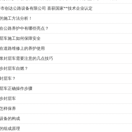
乡市创达公路设备有限公司 喜获国家**技术企业认定
的施工方法分析！
在公路养护中有哪些亮点？
层车施工如何保障安全
在道路维修上的养护使用
浆封层车需要注意的几点技巧
步封层车自燃？
封层车？
层车​正确操作步骤
步封层车
怎样保养
​设备的构成
的组成原理