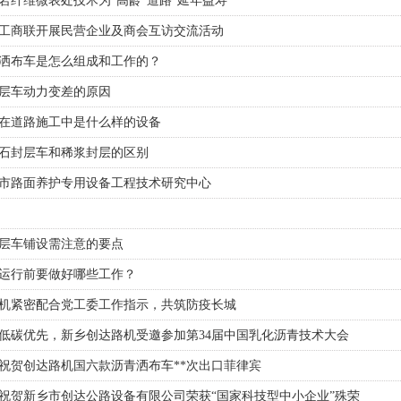
岩纤维微表处技术为“高龄”道路“延年益寿”
工商联开展民营企业及商会互访交流活动
洒布车是怎么组成和工作的？
层车动力变差的原因
在道路施工中是什么样的设备
石封层车和稀浆封层的区别
市路面养护专用设备工程技术研究中心
层车铺设需注意的要点
运行前要做好哪些工作？
机紧密配合党工委工作指示，共筑防疫长城
低碳优先，新乡创达路机受邀参加第34届中国乳化沥青技术大会
祝贺创达路机国六款沥青洒布车**次出口菲律宾
祝贺新乡市创达公路设备有限公司荣获“国家科技型中小企业”殊荣