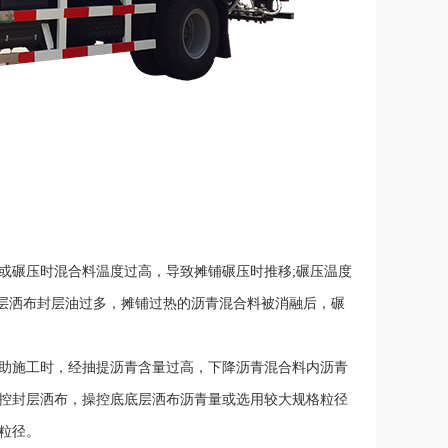
或碾压时混合料温度过高，导致摊铺碾压时推移;碾压温度
底层洒布封层油过多，摊铺过热的沥青混合料被消融后，碾
协助施工时，经抽提沥青含量过高，下降沥青混合料内沥青
操控封层洒布，操控底底层洒布沥青量或选用较大规格粒径
粒径。