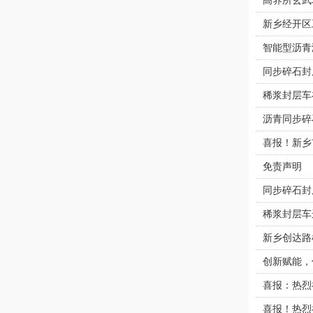
高养所玄武
新乡经开区
智能型沥青
同步碎石封
稀浆封层车
沥青同步碎
喜报！新乡
免责声明
同步碎石封
稀浆封层车
新乡创达路
创新赋能，
喜报：热烈
喜报！热烈